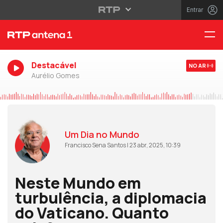
Entrar
Destacável
NO AR
Aurélio Gomes
Um Dia no Mundo
Francisco Sena Santos | 23 abr, 2025, 10:39
Neste Mundo em
turbulência, a diplomacia
do Vaticano. Quanto