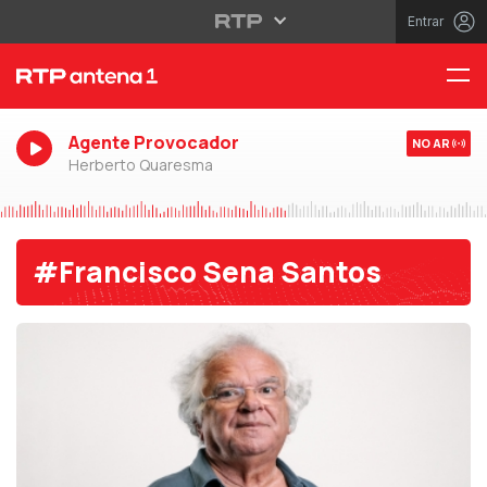
Entrar
Agente Provocador
NO AR
Herberto Quaresma
#Francisco Sena Santos