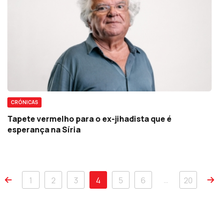
CRÓNICAS
Tapete vermelho para o ex-jihadista que é
esperança na Síria
…
1
2
3
4
5
6
20