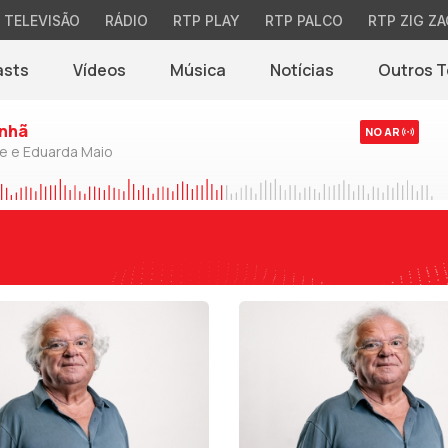
TELEVISÃO
RÁDIO
RTP PLAY
RTP PALCO
RTP ZIG ZA
asts
Vídeos
Música
Notícias
Outros 
(abre em nova jane
nhã
NO AR
de e Eduarda Maio