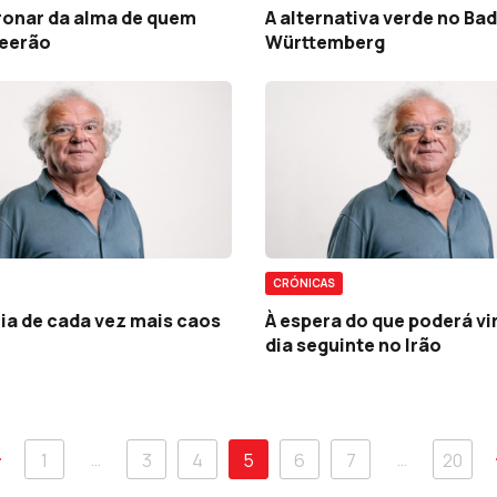
onar da alma de quem
A alternativa verde no Ba
Teerão
Württemberg
CRÓNICAS
ia de cada vez mais caos
À espera do que poderá vir
dia seguinte no Irão
…
…
1
3
4
5
6
7
20