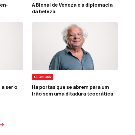
den-
A Bienal de Veneza e a diplomacia
da beleza
CRÓNICAS
 a ser o
Há portas que se abrem para um
Irão sem uma ditadura teocrática