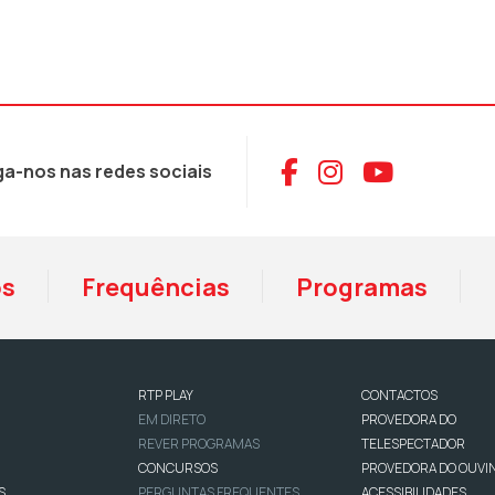
Aceder ao Face
Aceder ao I
Aceder 
ga-nos nas redes sociais
os
Frequências
Programas
RTP PLAY
CONTACTOS
EM DIRETO
PROVEDORA DO
REVER PROGRAMAS
TELESPECTADOR
CONCURSOS
PROVEDORA DO OUVI
S
PERGUNTAS FREQUENTES
ACESSIBILIDADES