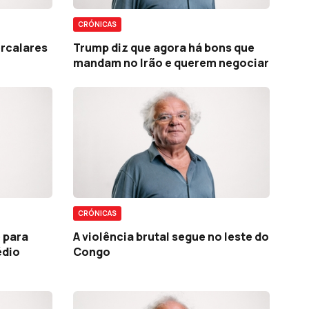
CRÓNICAS
ercalares
Trump diz que agora há bons que
mandam no Irão e querem negociar
CRÓNICAS
 para
A violência brutal segue no leste do
édio
Congo