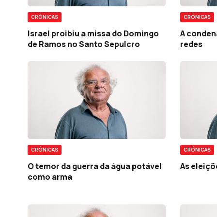
CRÓNICAS
CRÓNICAS
Israel proibiu a missa do Domingo
A conden
de Ramos no Santo Sepulcro
redes
CRÓNICAS
CRÓNICAS
O temor da guerra da água potável
As eleiç
como arma