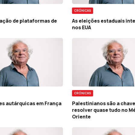
CRÓNICAS
ação de plataformas de
As eleições estaduais int
nos EUA
CRÓNICAS
ões autárquicas em França
Palestinianos são a chave
resolver quase tudo no M
Oriente