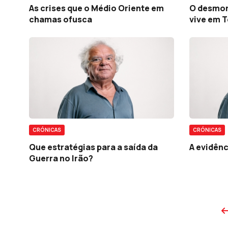
As crises que o Médio Oriente em
O desmor
chamas ofusca
vive em 
CRÓNICAS
CRÓNICAS
Que estratégias para a saída da
A evidênc
Guerra no Irão?