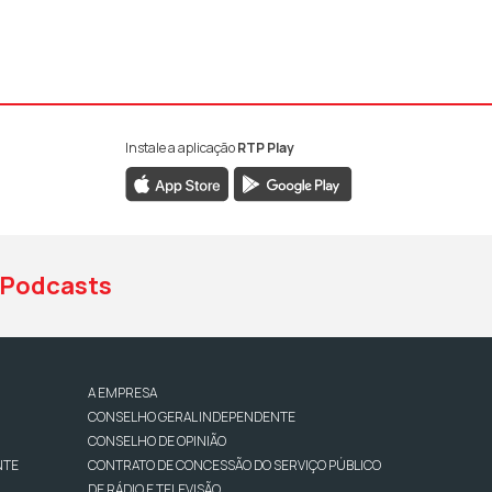
Instale a aplicação
RTP Play
book da RTP Antena 1
nstagram da RTP Antena 1
ao YouTube da RTP Antena 1
Podcasts
A EMPRESA
CONSELHO GERAL INDEPENDENTE
CONSELHO DE OPINIÃO
NTE
CONTRATO DE CONCESSÃO DO SERVIÇO PÚBLICO
DE RÁDIO E TELEVISÃO