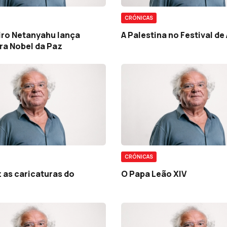
CRÓNICAS
iro Netanyahu lança
A Palestina no Festival de
ra Nobel da Paz
CRÓNICAS
 as caricaturas do
O Papa Leão XIV