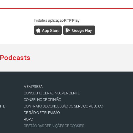
Instale a aplicação
RTP Play
book da RTP Antena 1
nstagram da RTP Antena 1
ao YouTube da RTP Antena 1
Podcasts
A EMPRESA
CONSELHO GERAL INDEPENDENTE
CONSELHO DE OPINIÃO
NTE
CONTRATO DE CONCESSÃO DO SERVIÇO PÚBLICO
DE RÁDIO E TELEVISÃO
RGPD
GESTÃO DAS DEFINIÇÕES DE COOKIES