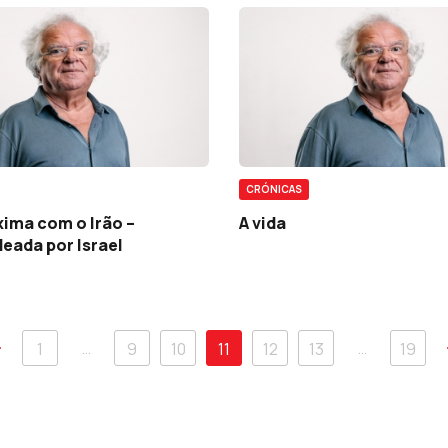
CRÓNICAS
ima com o Irão –
A vida
eada por Israel
…
…
1
9
10
11
12
13
19