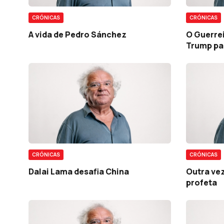
CRÓNICAS
CRÓNICAS
A vida de Pedro Sánchez
O Guerre
Trump pa
CRÓNICAS
CRÓNICAS
Dalai Lama desafia China
Outra vez
profeta