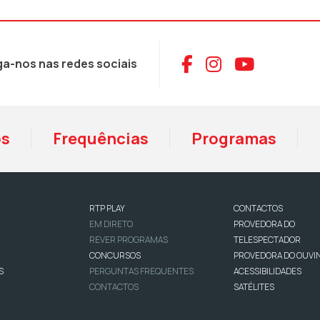
Aceder ao Face
Aceder ao I
Aceder 
ga-nos nas redes sociais
os
Frequências
Programas
RTP PLAY
CONTACTOS
EM DIRETO
PROVEDORA DO
REVER PROGRAMAS
TELESPECTADOR
CONCURSOS
PROVEDORA DO OUVI
S
PERGUNTAS FREQUENTES
ACESSIBILIDADES
CONTACTOS
SATÉLITES