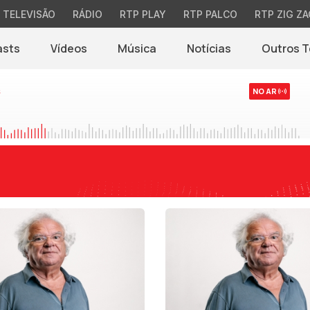
TELEVISÃO
RÁDIO
RTP PLAY
RTP PALCO
RTP ZIG ZA
asts
Vídeos
Música
Notícias
Outros 
(abre em nova jane
s
NO AR