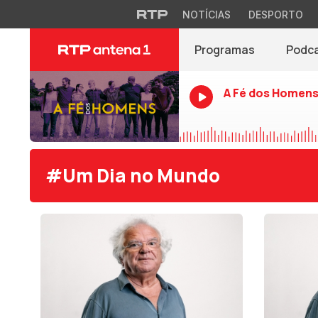
NOTÍCIAS
DESPORTO
Programas
Podc
A Fé dos Homen
#Um Dia no Mundo