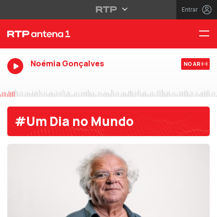
Entrar
Noémia Gonçalves
NO AR
#Um Dia no Mundo