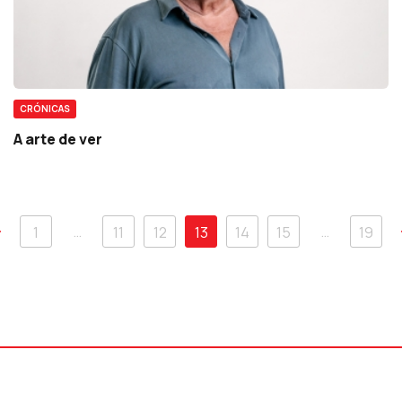
CRÓNICAS
A arte de ver
…
…
1
11
12
13
14
15
19