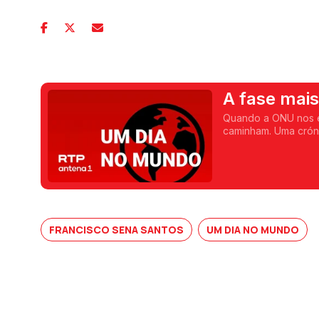
A fase mais
Quando a ONU nos es
caminham. Uma cróni
FRANCISCO SENA SANTOS
UM DIA NO MUNDO