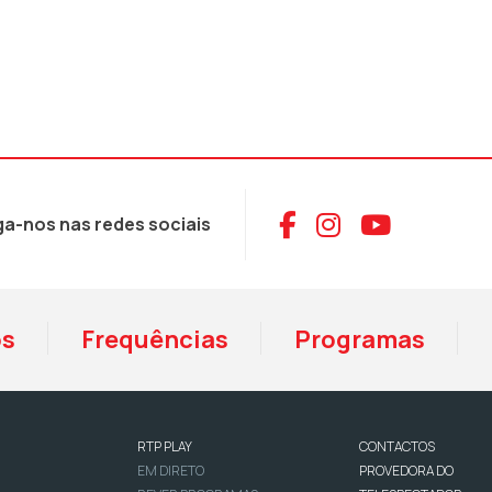
Aceder ao Face
Aceder ao I
Aceder 
ga-nos nas redes sociais
os
Frequências
Programas
RTP PLAY
CONTACTOS
EM DIRETO
PROVEDORA DO