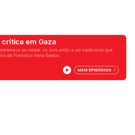
 crítica em Gaza
tremece ao relatar: os civis estão a ser cadáveres que
ca de Francisco Sena Santos.
MAIS EPISÓDIOS