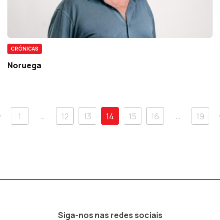
CRÓNICAS
Noruega
…
…
1
12
13
14
15
16
19
Siga-nos nas redes sociais