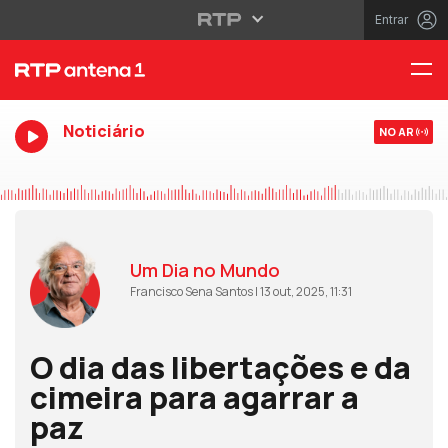
Entrar
Noticiário
NO AR
Um Dia no Mundo
Francisco Sena Santos | 13 out, 2025, 11:31
O dia das libertações e da
cimeira para agarrar a
paz