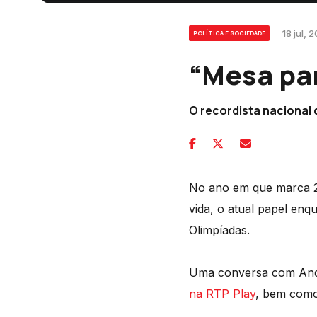
18 jul,
POLÍTICA E SOCIEDADE
“Mesa pa
O recordista nacional 
No ano em que marca 20
vida, o atual papel enq
Olimpíadas.
Uma conversa com Andre
na RTP Play
, bem como