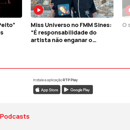
Peito”
Miss Universo no FMM Sines:
O 
os
“É responsabilidade do
artista não enganar o
público”
Instale a aplicação
RTP Play
book da RTP Antena 1
nstagram da RTP Antena 1
ao YouTube da RTP Antena 1
Podcasts