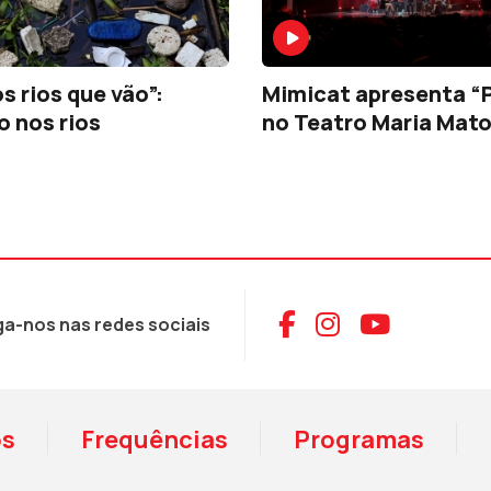
s rios que vão”:
Mimicat apresenta “
o nos rios
no Teatro Maria Mat
Aceder ao Face
Aceder ao I
Aceder 
ga-nos nas redes sociais
os
Frequências
Programas