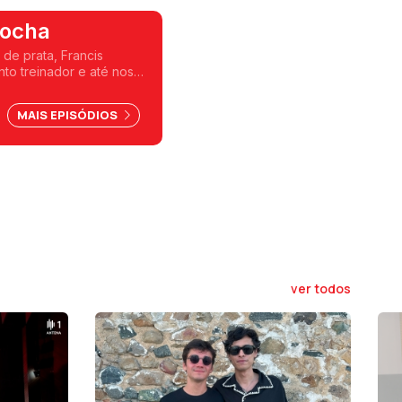
Rocha
de prata, Francis
nto treinador e até nos
píadas.
MAIS EPISÓDIOS
ver todos