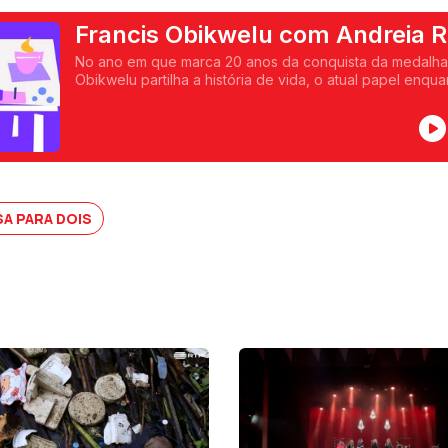
Francis Obikwelu com Andreia 
No ano em que marca 20 anos da conquista da medalha 
Obikwelu partilha a história de vida, o atual papel enqua
conta que modalidades gosta de assistir durante as Olim
A PARA DOIS