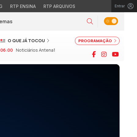
G
RTP ENSINA
RTP ARQUIVOS
Entrar
Alternar tema
Temas
la)
Pesquisar
O QUE JÁ TOCOU
PROGRAMAÇÃO
06:00
Noticiários Antena1
Facebook
Instagram
YouTu