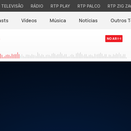
TELEVISÃO
RÁDIO
RTP PLAY
RTP PALCO
RTP ZIG ZA
asts
Vídeos
Música
Notícias
Outros 
(abre em nova jane
s
NO AR