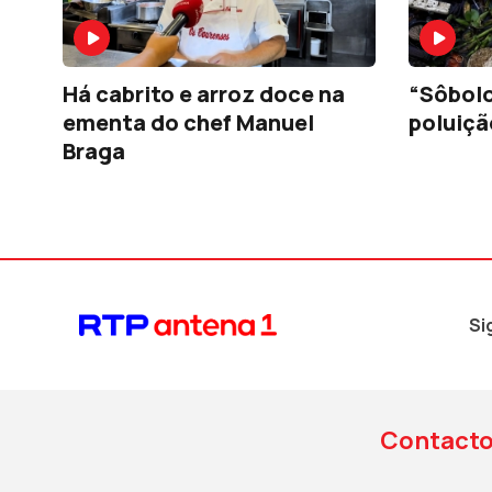
Há cabrito e arroz doce na
“Sôbolo
ementa do chef Manuel
poluiçã
Braga
Si
Contact