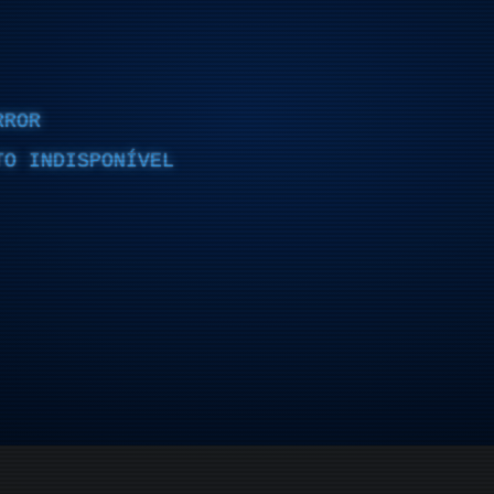
RROR
TO INDISPONÍVEL