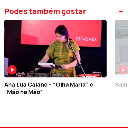
+
Podes também gostar
Ana Lua Caiano – “Olha Maria” e
Samu
“Mão na Mão”