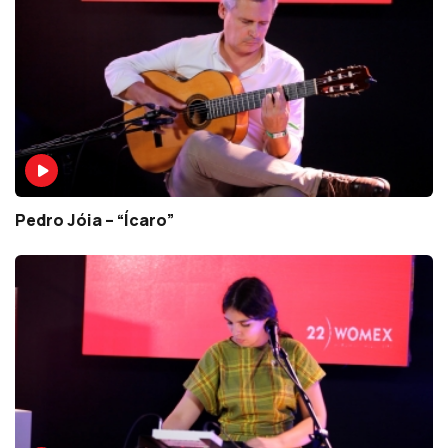
Pedro Jóia – “Ícaro”