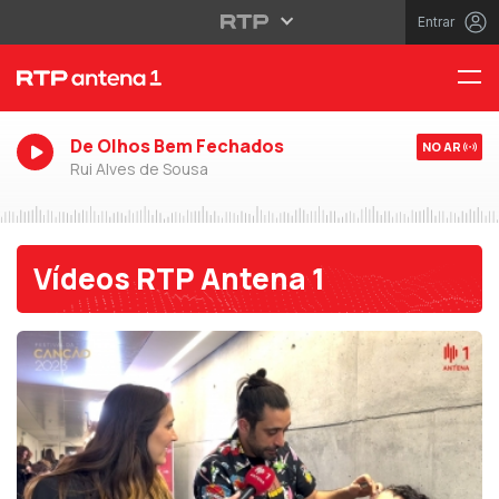
Entrar
De Olhos Bem Fechados
NO AR
Rui Alves de Sousa
Vídeos RTP Antena 1