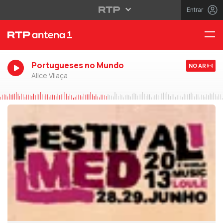
Entrar
Portugueses no Mundo
NO AR
Alice Vilaça