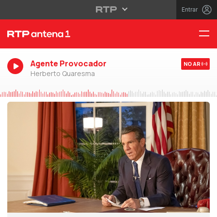
Entrar
Agente Provocador
NO AR
Herberto Quaresma