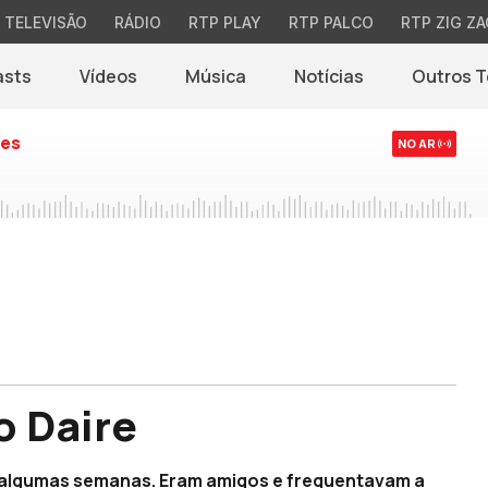
TELEVISÃO
RÁDIO
RTP PLAY
RTP PALCO
RTP ZIG ZA
asts
Vídeos
Música
Notícias
Outros 
(abre em nova jane
es
NO AR
o Daire
 algumas semanas. Eram amigos e frequentavam a