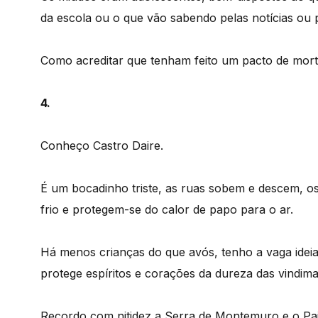
da escola ou o que vão sabendo pelas notícias ou p
Como acreditar que tenham feito um pacto de mor
4.
Conheço Castro Daire.
É um bocadinho triste, as ruas sobem e descem, os
frio e protegem-se do calor de papo para o ar.
Há menos crianças do que avós, tenho a vaga idei
protege espíritos e corações da dureza das vindima
Recordo com nitidez a Serra de Montemuro e o Pa