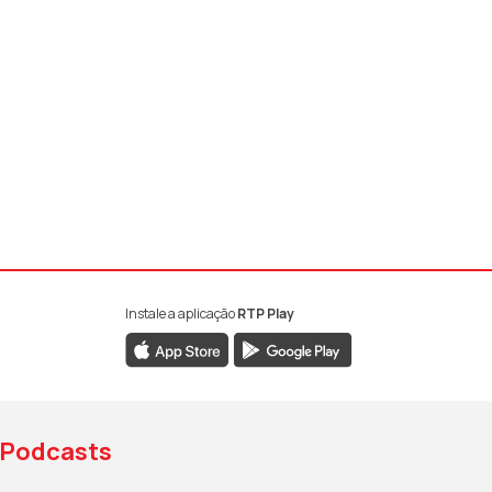
Instale a aplicação
RTP Play
book da RTP Antena 1
nstagram da RTP Antena 1
ao YouTube da RTP Antena 1
Podcasts