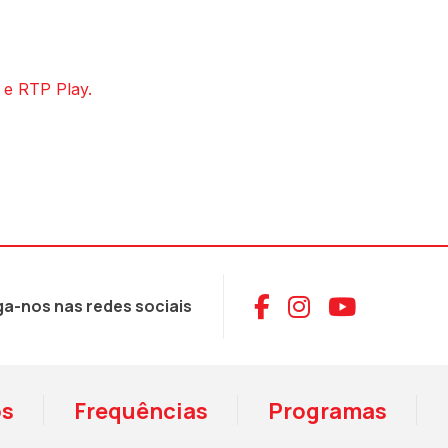
 e RTP Play.
Aceder ao Face
Aceder ao I
Aceder 
ga-nos nas redes sociais
os
Frequências
Programas