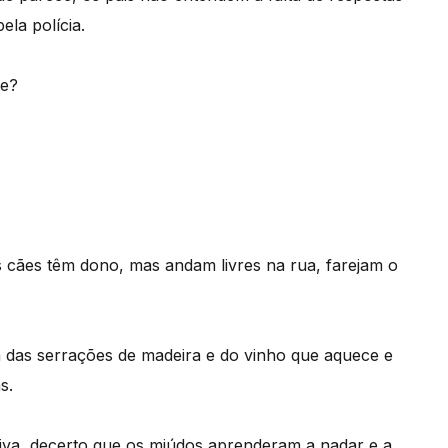
ela polícia.
te?
 cães têm dono, mas andam livres na rua, farejam o
a das serrações de madeira e do vinho que aquece e
s.
iva, decerto que os miúdos aprenderam a nadar e a