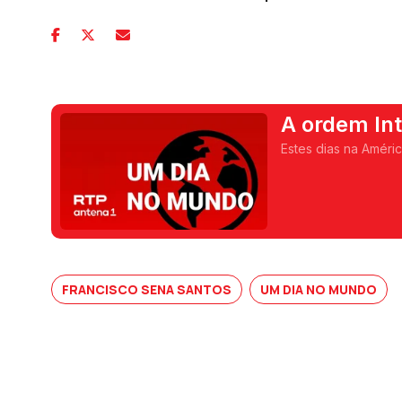
A ordem Int
Estes dias na Améri
FRANCISCO SENA SANTOS
UM DIA NO MUNDO