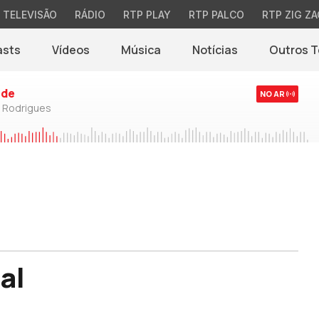
TELEVISÃO
RÁDIO
RTP PLAY
RTP PALCO
RTP ZIG ZA
asts
Vídeos
Música
Notícias
Outros 
(abre em nova jane
rde
NO AR
o Rodrigues
al