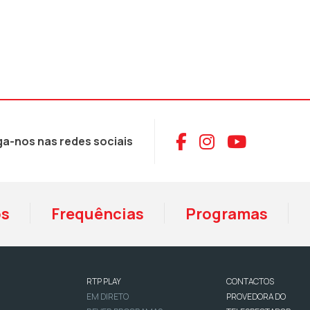
Aceder ao Face
Aceder ao I
Aceder 
ga-nos nas redes sociais
os
Frequências
Programas
RTP PLAY
CONTACTOS
EM DIRETO
PROVEDORA DO