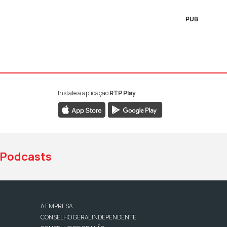
PUB
Instale a aplicação
RTP Play
book da RTP Antena 1
nstagram da RTP Antena 1
ao YouTube da RTP Antena 1
Podcasts
A EMPRESA
CONSELHO GERAL INDEPENDENTE