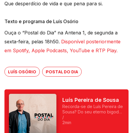
Que desperdício de vida e que pena para si.
Texto e programa de Luís Osório
Ouça o “Postal do Dia” na Antena 1, de segunda a
sexta-feira, pelas 18h50.
Disponível posteriormente
em Spotify, Apple Podcasts, YouTube e RTP Play.
LUÍS OSÓRIO
POSTAL DO DIA
Luís Pereira de Sousa
Recorda-se de Luís Pereira de
Sousa? Do seu eterno bigode?
Foi o primeiro a fazer
/
programas da manhã e o
2min
primeiro a ser condenado,