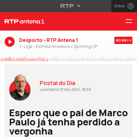
Entrar
Desporto - RTP Antena 1
NO AR
1.ª Liga - Estrela Amadora x Sporting CP
Postal do Dia
Luís Osório | 13 nov, 2024, 18:50
Espero que o pai de Marco
Paulo já tenha perdido a
vergonha