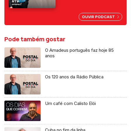
depois do 25 de Abril, por
abuso da liberdade de
imprensa.
OUVIR PODCAST
Pode também gostar
O Amadeus português faz hoje 85
anos
Os 120 anos da Rádio Pública
Um café com Calisto Elói
Cuba no fim da linha