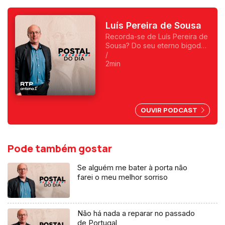
Luís Pereira de Sousa
Recorda-se de Luís Pereira de
Sousa? Do seu eterno bigode?
Foi o primeiro a fazer
/
programas da manhã e o
2min
primeiro a ser condenado,
depois do 25 de Abril, por
abuso da liberdade de
imprensa.
OUVIR PODCAST
Pode também gostar
Se alguém me bater à porta não
farei o meu melhor sorriso
Não há nada a reparar no passado
de Portugal