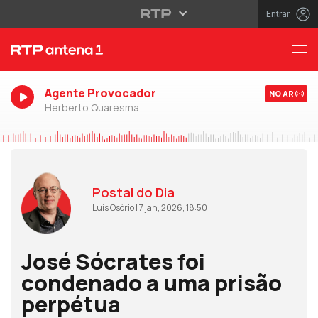
Entrar
Agente Provocador
NO AR
Herberto Quaresma
Postal do Dia
Luís Osório | 7 jan, 2026, 18:50
José Sócrates foi
condenado a uma prisão
perpétua