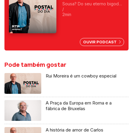
Sousa? Do seu eterno bigode?
Foi o primeiro a fazer
/
programas da manhã e o
2min
primeiro a ser condenado,
depois do 25 de Abril, por
abuso da liberdade de
imprensa.
OUVIR PODCAST
Pode também gostar
Rui Moreira é um cowboy especial
A Praça da Europa em Roma e a
fábrica de Bruxelas
A história de amor de Carlos