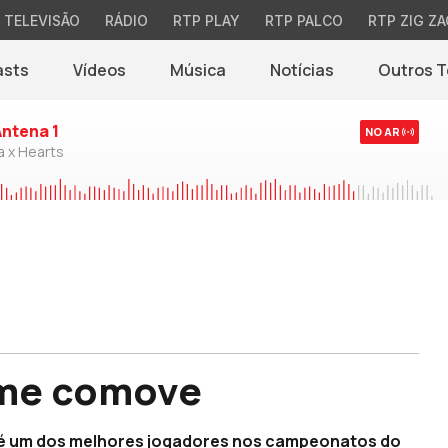
TELEVISÃO
RÁDIO
RTP PLAY
RTP PALCO
RTP ZIG ZA
asts
Vídeos
Música
Notícias
Outros 
(abre em nova jane
Antena 1
NO AR
a x Hearts
 me comove
, é um dos melhores jogadores nos campeonatos do