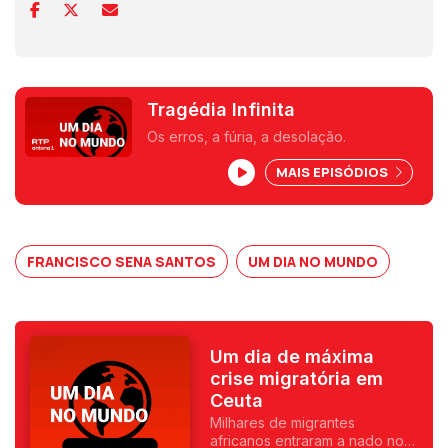
Tragédia Infinita
Os erros, a fúria, a desolação.
MAIS EPISÓDIOS
FRANCISCO SENA SANTOS
UM DIA NO MUNDO
Um dia de máxima
crise migratória em
Ceuta
Milhares de migrantes
africanos entraram a nado no