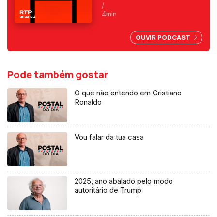
enclave espanhol. Fica
/
exposta uma chantagem
4min
marroquina por causa do Saara
Ocidental. Uma crónica de
OUVIR PODCAST
Francisco Sena Santos.
Pode também gostar
O que não entendo em Cristiano
Ronaldo
Vou falar da tua casa
2025, ano abalado pelo modo
autoritário de Trump