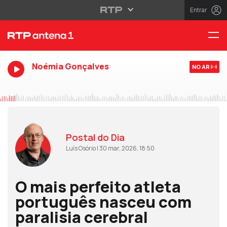
Entrar
Noémia Gonçalves
NO AR
Postal do Dia
Luís Osório | 30 mar, 2026, 18:50
O mais perfeito atleta
português nasceu com
paralisia cerebral