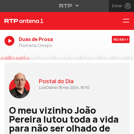
Entrar
Duas de Prosa
NO AR
Filomena Crespo
Postal do Dia
Luís Osório | 18 nov, 2024, 18:50
O meu vizinho João
Pereira lutou toda a vida
para não ser olhado de