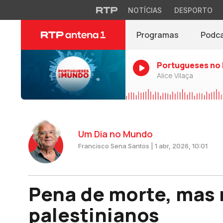
NOTÍCIAS
DESPORTO
Programas
Podc
Portugueses no
Alice Vilaça
Um Dia no Mundo
Francisco Sena Santos | 1 abr, 2026, 10:01
Pena de morte, mas r
palestinianos