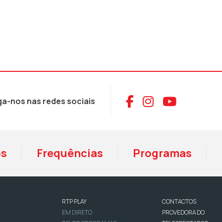
Aceder ao Face
Aceder ao I
Aceder 
ga-nos nas redes sociais
os
Frequências
Programas
RTP PLAY
CONTACTOS
EM DIRETO
PROVEDORA DO