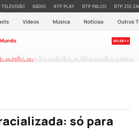
TELEVISÃO
RÁDIO
RTP PLAY
RTP PALCO
RTP ZIG ZA
asts
Vídeos
Música
Notícias
Outros 
(abre em nova jane
 Mundo
NO AR
acializada: só para