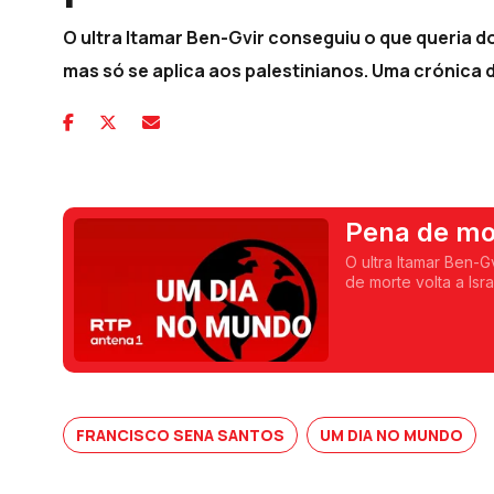
O ultra Itamar Ben-Gvir conseguiu o que queria do
mas só se aplica aos palestinianos. Uma crónica
Pena de mor
palestinian
O ultra Itamar Ben-G
de morte volta a Isr
Francisco Sena Sant
FRANCISCO SENA SANTOS
UM DIA NO MUNDO