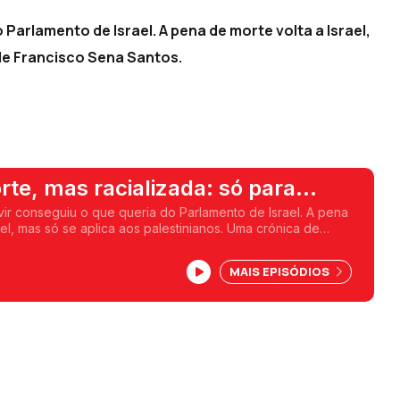
 Parlamento de Israel. A pena de morte volta a Israel,
 de Francisco Sena Santos.
te, mas racializada: só para
os
vir conseguiu o que queria do Parlamento de Israel. A pena
ael, mas só se aplica aos palestinianos. Uma crónica de
os.
MAIS EPISÓDIOS