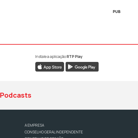
PUB
Instale a aplicação
RTP Play
book da RTP Antena 1
nstagram da RTP Antena 1
ao YouTube da RTP Antena 1
Podcasts
A EMPRESA
CONSELHO GERAL INDEPENDENTE