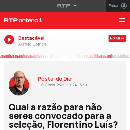
Entrar
Destacável
NO AR
Aurélio Gomes
Postal do Dia
Luís Osório | 23 out, 2024, 18:50
Qual a razão para não
seres convocado para a
seleção, Florentino Luís?