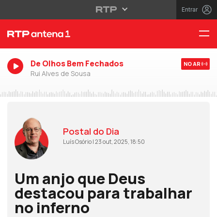
Entrar
De Olhos Bem Fechados
NO AR
Rui Alves de Sousa
Postal do Dia
Luís Osório | 23 out, 2025, 18:50
Um anjo que Deus
destacou para trabalhar
no inferno