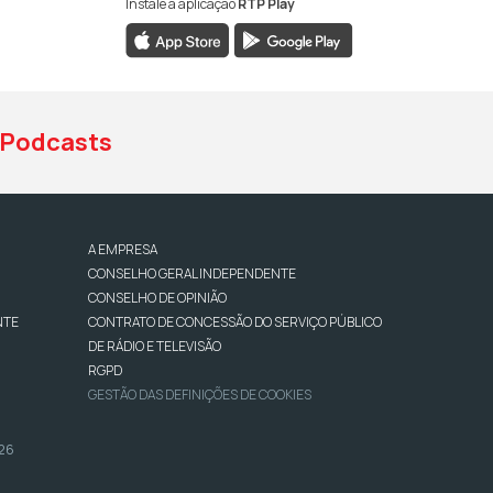
Instale a aplicação
RTP Play
book da RTP Antena 1
nstagram da RTP Antena 1
ao YouTube da RTP Antena 1
Podcasts
A EMPRESA
CONSELHO GERAL INDEPENDENTE
CONSELHO DE OPINIÃO
NTE
CONTRATO DE CONCESSÃO DO SERVIÇO PÚBLICO
DE RÁDIO E TELEVISÃO
RGPD
GESTÃO DAS DEFINIÇÕES DE COOKIES
026