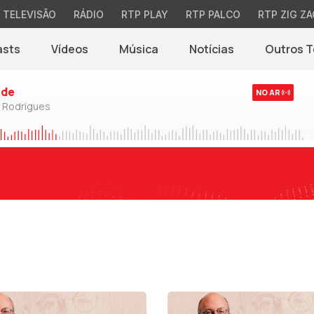
TELEVISÃO
RÁDIO
RTP PLAY
RTP PALCO
RTP ZIG ZA
asts
Vídeos
Música
Notícias
Outros 
(abre em nova jane
rde
NO AR
o Rodrigues