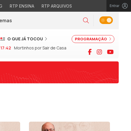
G
RTP ENSINA
RTP ARQUIVOS
Entrar
Alternar tema
Temas
la)
Pesquisar
O QUE JÁ TOCOU
PROGRAMAÇÃO
17:42
Mortinhos por Sair de Casa
Facebook
Instagram
YouTu