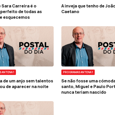
 Sara Carreira é o
A inveja que tenho de Joã
perfeito de todas as
Caetano
e esquecemos
 ANTENA 1
PROGRAMAS ANTENA 1
ia de um anjo sem talentos
Se não fosse uma cómoda
ou de aparecer na noite
santo, Miguel e Paulo Por
nunca teriam nascido