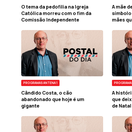
O tema da pedofilia na Igreja
A mãe de
Católica morreu com o fim da
símbolo 
Comissão Independente
mães qu
PROGRAMAS ANTENA 1
PROGRAMAS
Cândido Costa, o cão
A histór
abandonado que hoje é um
que deix
gigante
de Natal