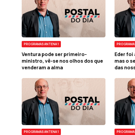
PROGRAMAS ANTENA 1
PROGRAMAS
Ventura pode ser primeiro-
Eder foi
ministro, vê-se nos olhos dos que
mas o se
venderam a alma
das noss
PROGRAMAS ANTENA 1
PROGRAMAS