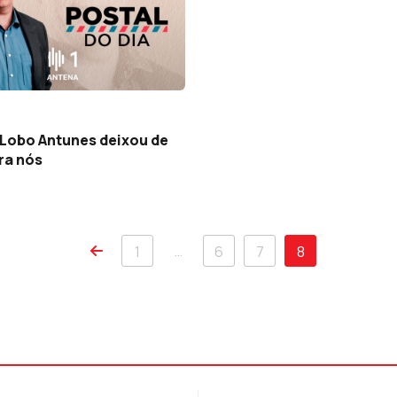
 Lobo Antunes deixou de
ra nós
…
1
6
7
8