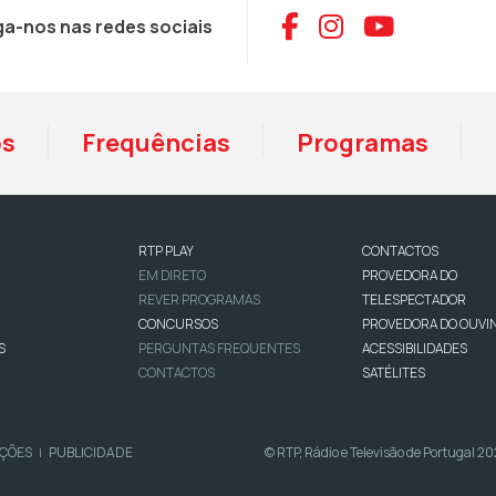
Aceder ao Face
Aceder ao I
Aceder 
ga-nos nas redes sociais
os
Frequências
Programas
RTP PLAY
CONTACTOS
EM DIRETO
PROVEDORA DO
REVER PROGRAMAS
TELESPECTADOR
CONCURSOS
PROVEDORA DO OUVI
S
PERGUNTAS FREQUENTES
ACESSIBILIDADES
CONTACTOS
SATÉLITES
IÇÕES
PUBLICIDADE
© RTP, Rádio e Televisão de Portugal 2
|