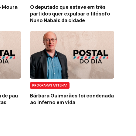
o Moura
O deputado que esteve em três
partidos quer expulsar o filósofo
Nuno Nabais da cidade
PROGRAMAS ANTENA 1
 de pau
Bárbara Guimarães foi condenada
tas
ao inferno em vida