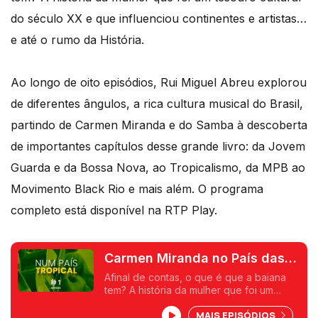
do século XX e que influenciou continentes e artistas…
e até o rumo da História.
Ao longo de oito episódios, Rui Miguel Abreu explorou
de diferentes ângulos, a rica cultura musical do Brasil,
partindo de Carmen Miranda e do Samba à descoberta
de importantes capítulos desse grande livro: da Jovem
Guarda e da Bossa Nova, ao Tropicalismo, da MPB ao
Movimento Black Rio e mais além. O programa
completo está disponível na RTP Play.
Carmen Miranda no País das
Maravilhas
Afinal de contas, o que é que a baiana
tem? A história da mulher que foi um
tesouro cultural do século XX e que
MAIS EPISÓDIOS
influenciou continentes e artistas... e até