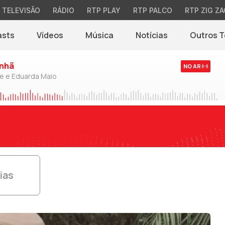
TELEVISÃO
RÁDIO
RTP PLAY
RTP PALCO
RTP ZIG ZA
asts
Vídeos
Música
Notícias
Outros 
(abre em nova jane
nhã
NO AR
de e Eduarda Maio
ias