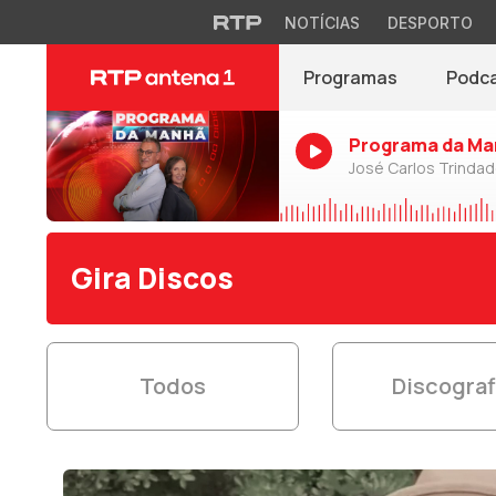
NOTÍCIAS
DESPORTO
Programas
Podc
Programa da Ma
José Carlos Trinda
Gira Discos
Todos
Discograf