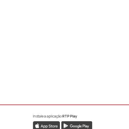
Instale a aplicação
RTP Play
book da RTP Antena 1
nstagram da RTP Antena 1
ao YouTube da RTP Antena 1