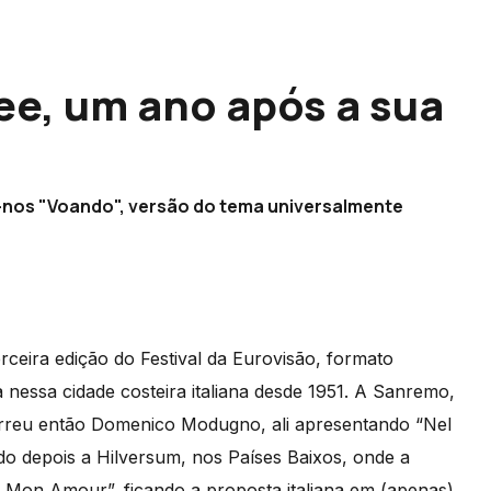
ee, um ano após a sua
az-nos "Voando", versão do tema universalmente
ceira edição do Festival da Eurovisão, formato
a nessa cidade costeira italiana desde 1951. A Sanremo,
orreu então Domenico Modugno, ali apresentando “Nel
do depois a Hilversum, nos Países Baixos, onde a
s Mon Amour”, ficando a proposta italiana em (apenas)