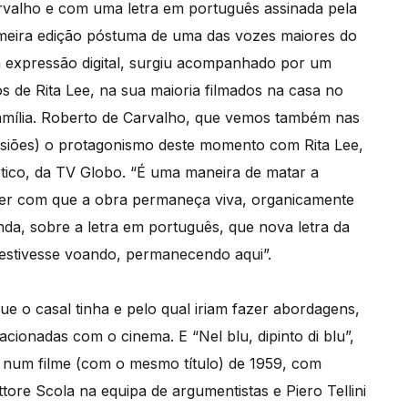
rvalho e com uma letra em português assinada pela
imeira edição póstuma de uma das vozes maiores do
 expressão digital, surgiu acompanhado por um
s de Rita Lee, na sua maioria filmados na casa no
família. Roberto de Carvalho, que vemos também nas
asiões) o protagonismo deste momento com Rita Lee,
tico, da TV Globo. “É uma maneira de matar a
er com que a obra permaneça viva, organicamente
nda, sobre a letra em português, que nova letra da
estivesse voando, permanecendo aqui”.
ue o casal tinha e pelo qual iriam fazer abordagens,
ionadas com o cinema. E “Nel blu, dipinto di blu”,
o num filme (com o mesmo título) de 1959, com
ore Scola na equipa de argumentistas e Piero Tellini