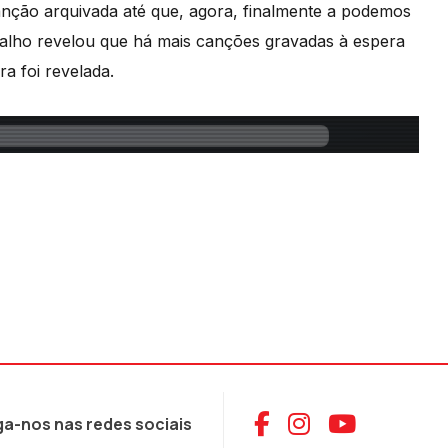
anção arquivada até que, agora, finalmente a podemos
alho revelou que há mais canções gravadas à espera
a foi revelada.
Aceder ao Face
Aceder ao I
Aceder 
ga-nos nas redes sociais