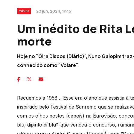
20 jun, 2024, 11:45
MÚSICA
Um inédito de Rita L
morte
Hoje no "Gira Discos (Diário)", Nuno Galopim tr
conhecido como "Volare".
Recuemos a 1958… Esse era o ano que assistia à ter
inspirado pelo Festival de Sanremo que se realizav
com os olhos postos (depois) na Eurovisão, conc
blu, dipinto di blu”, que venceu o concurso, ruman
vitória sorriu a André Claveau (França), com “Dor