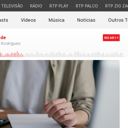
TELEVISÃO
RÁDIO
RTP PLAY
RTP PALCO
RTP ZIG ZA
asts
Vídeos
Música
Notícias
Outros 
(abre em nova jane
rde
NO AR
o Rodrigues