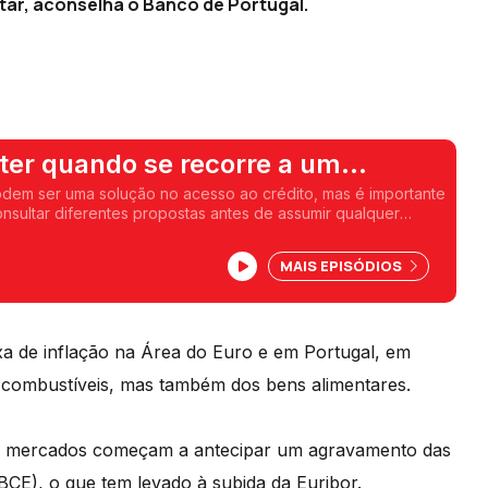
tar, aconselha o Banco de Portugal.
ter quando se recorre a um
io de crédito
odem ser uma solução no acesso ao crédito, mas é importante
onsultar diferentes propostas antes de assumir qualquer
elha Pedro Dias do Banco de Portugal.
MAIS EPISÓDIOS
xa de inflação na Área do Euro e em Portugal, em
 combustíveis, mas também dos bens alimentares.
os mercados começam a antecipar um agravamento das
(BCE), o que tem levado à subida da Euribor.