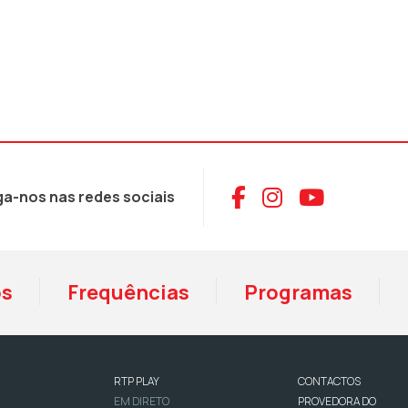
Aceder ao Face
Aceder ao I
Aceder 
ga-nos nas redes sociais
os
Frequências
Programas
RTP PLAY
CONTACTOS
EM DIRETO
PROVEDORA DO