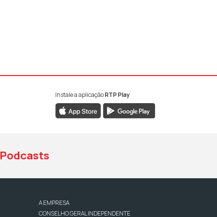
Instale a aplicação
RTP Play
book da RTP Antena 1
nstagram da RTP Antena 1
ao YouTube da RTP Antena 1
Podcasts
A EMPRESA
CONSELHO GERAL INDEPENDENTE