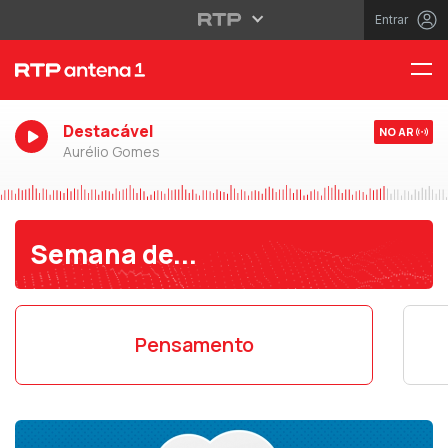
Entrar
Destacável
NO AR
Aurélio Gomes
Semana de...
Pensamento