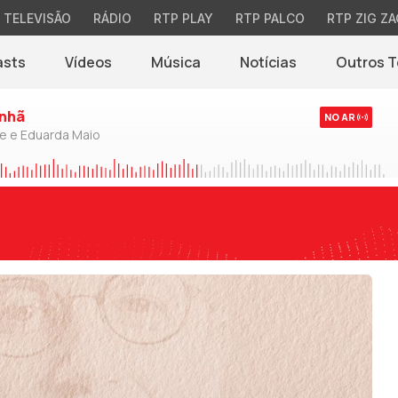
TELEVISÃO
RÁDIO
RTP PLAY
RTP PALCO
RTP ZIG ZA
asts
Vídeos
Música
Notícias
Outros 
(abre em nova jane
nhã
NO AR
de e Eduarda Maio