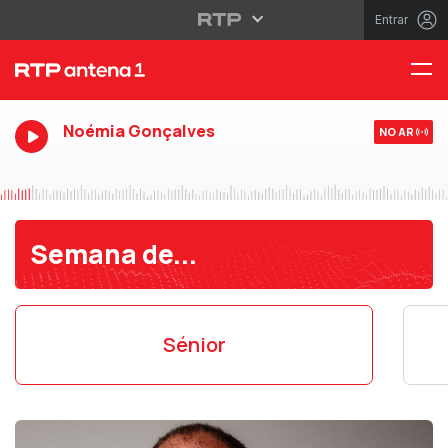
Entrar
Noémia Gonçalves
NO AR
Semana de...
Sénior