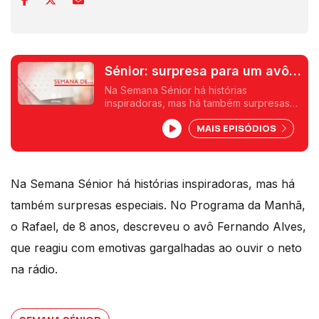
Sénior: surpresa para um avô
da rádio
Na Semana Sénior há histórias
inspiradoras, mas há também surpresas
especiais. No Programa da Manhã, o
MAIS EPISÓDIOS
Rafael, de 8 anos, descreveu o avô
Fernando Alves que reagiu com emotivas
gargalhadas ao ouvir o neto na rádio.
Na Semana Sénior há histórias inspiradoras, mas há
também surpresas especiais. No Programa da Manhã,
o Rafael, de 8 anos, descreveu o avô Fernando Alves,
que reagiu com emotivas gargalhadas ao ouvir o neto
na rádio.