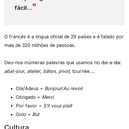
fácil…
O francês é a língua oficial de 29 países e é falado por
mais de 320 milhões de pessoas.
Deu-nos inúmeras palavras que usamos no dia-a-dia:
abat-jour
,
atelier
,
bâton
,
pivot
, tournée….
Olá/Adeus =
Bonjour
/
Au revoir
Obrigado =
Merci
Por favor =
S’il vous plaît
Golo =
But
Cultura