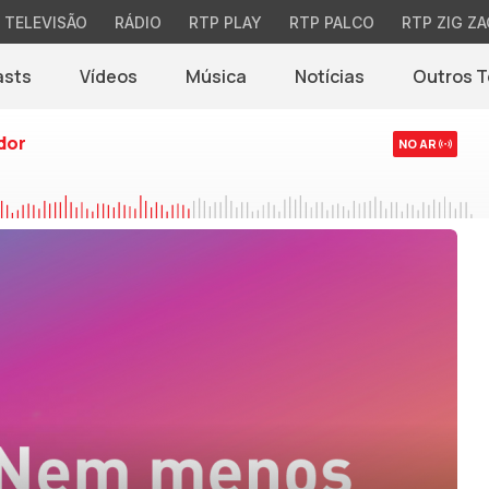
TELEVISÃO
RÁDIO
RTP PLAY
RTP PALCO
RTP ZIG ZA
asts
Vídeos
Música
Notícias
Outros 
(abre em nova jane
dor
NO AR