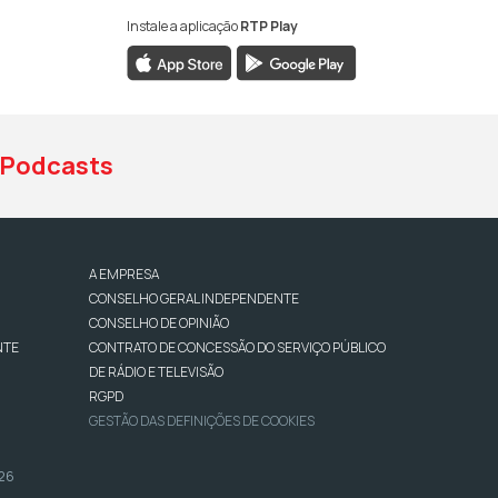
Instale a aplicação
RTP Play
book da RTP Antena 1
nstagram da RTP Antena 1
ao YouTube da RTP Antena 1
Podcasts
A EMPRESA
CONSELHO GERAL INDEPENDENTE
CONSELHO DE OPINIÃO
NTE
CONTRATO DE CONCESSÃO DO SERVIÇO PÚBLICO
DE RÁDIO E TELEVISÃO
RGPD
GESTÃO DAS DEFINIÇÕES DE COOKIES
026