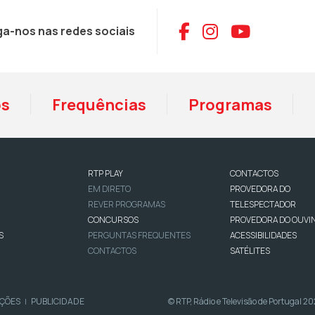
Aceder ao Face
Aceder ao I
Aceder 
ga-nos nas redes sociais
os
Frequências
Programas
RTP PLAY
CONTACTOS
EM DIRETO
PROVEDORA DO
REVER PROGRAMAS
TELESPECTADOR
CONCURSOS
PROVEDORA DO OUVI
S
PERGUNTAS FREQUENTES
ACESSIBILIDADES
CONTACTOS
SATÉLITES
IÇÕES
PUBLICIDADE
© RTP, Rádio e Televisão de Portugal 2
|