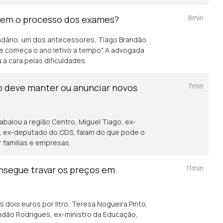
8min
 bem o processo dos exames?
ndário, um dos antecessores, Tiago Brandão
ze começa o ano letivo a tempo". A advogada
a cara pelas dificuldades.
7min
o deve manter ou anunciar novos
alou a região Centro, Miguel Tiago, ex-
, ex-deputado do CDS, falam do que pode o
r familias e empresas.
11min
nsegue travar os preços em
 dois euros por litro, Teresa Nogueira Pinto,
andão Rodrigues, ex-ministro da Educação,