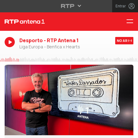
Entrar
Desporto - RTP Antena 1
NO AR
Liga Europa - Benfica x Hearts