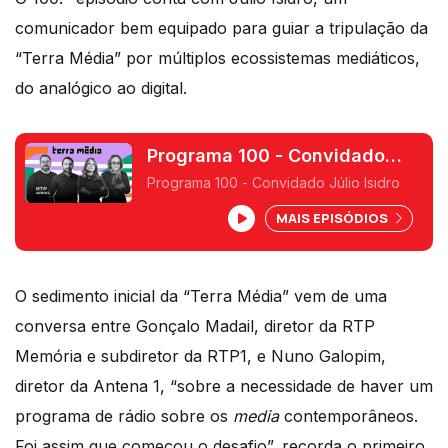
comunicador bem equipado para guiar a tripulação da
“Terra Média” por múltiplos ecossistemas mediáticos,
do analógico ao digital.
Programa 100 - Convidado
Júlio Isidro
Programa 100 - Convidado Júlio Isidro
MAIS EPISÓDIOS
O sedimento inicial da “Terra Média” vem de uma
conversa entre Gonçalo Madail, diretor da RTP
Memória e subdiretor da RTP1, e Nuno Galopim,
diretor da Antena 1, “sobre a necessidade de haver um
programa de rádio sobre os
media
contemporâneos.
Foi assim que começou o desafio”, recorda o primeiro.