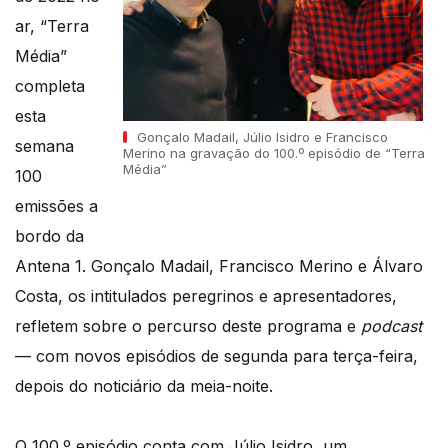
ar, “Terra
Média”
completa
esta
Gonçalo Madail, Júlio Isidro e Francisco
semana
Merino na gravação do 100.º episódio de “Terra
Média”
100
emissões a
bordo da
Antena 1. Gonçalo Madail, Francisco Merino e Álvaro
Costa, os intitulados peregrinos e apresentadores,
refletem sobre o percurso deste programa e
podcast
— com novos episódios de segunda para terça-feira,
depois do noticiário da meia-noite.
O 100.º episódio conta com Júlio Isidro, um