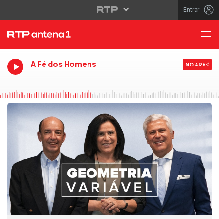
Entrar
A Fé dos Homens
NO AR