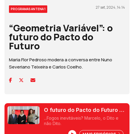
27 set, 2024, 14:14
PROGRAMAS ANTENA 1
“Geometria Variável”: o
futuro do Pacto do
Futuro
Maria Flor Pedroso modera a conversa entre Nuno
Severiano Teixeira e Carlos Coelho.
O futuro do Pacto do Futuro e
a Guerra sem fim...
...Fogos inevitáveis? Marcelo, o Dito e
não Dito.
MAIS EPISÓDIOS