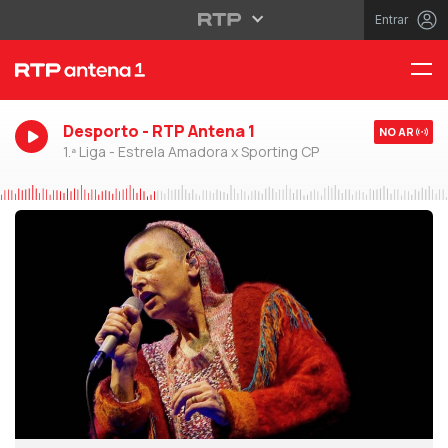
Entrar
Desporto - RTP Antena 1
NO AR
1.ª Liga - Estrela Amadora x Sporting CP