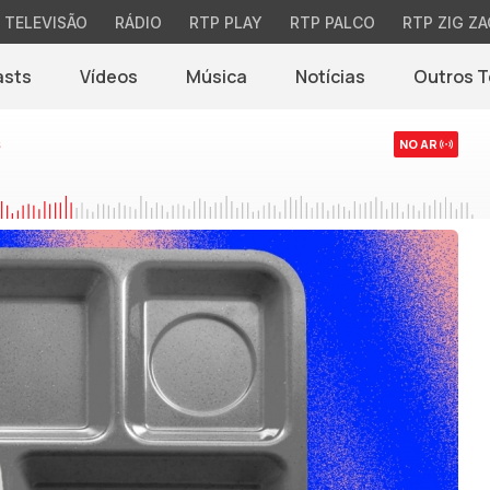
TELEVISÃO
RÁDIO
RTP PLAY
RTP PALCO
RTP ZIG ZA
asts
Vídeos
Música
Notícias
Outros 
(abre em nova jane
s
NO AR