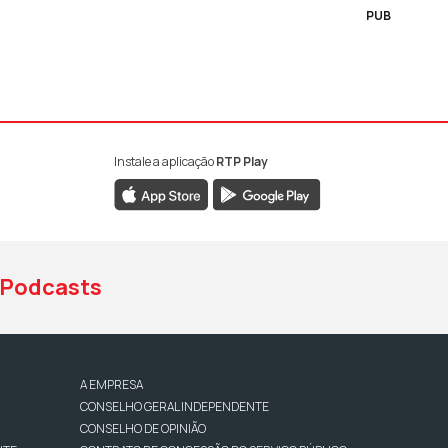
PUB
Instale a aplicação
RTP Play
book da RTP Antena 1
nstagram da RTP Antena 1
ao YouTube da RTP Antena 1
Podcasts
A EMPRESA
CONSELHO GERAL INDEPENDENTE
CONSELHO DE OPINIÃO