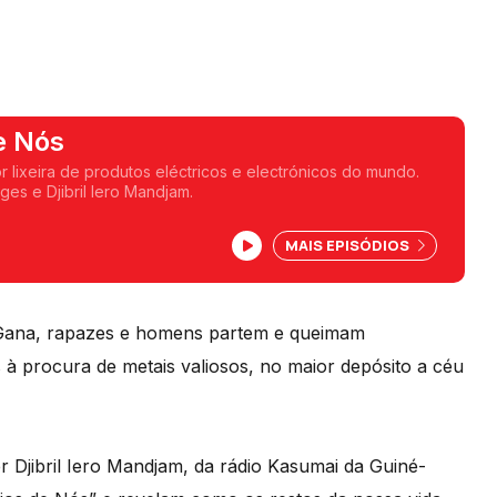
e Nós
 lixeira de produtos eléctricos e electrónicos do mundo.
ges e Djibril Iero Mandjam.
MAIS EPISÓDIOS
o Gana, rapazes e homens partem e queimam
s à procura de metais valiosos, no maior depósito a céu
r Djibril Iero Mandjam, da rádio Kasumai da Guiné-