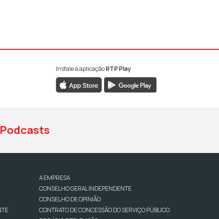
Instale a aplicação
RTP Play
book da RTP Antena 1
nstagram da RTP Antena 1
ao YouTube da RTP Antena 1
Podcasts
A EMPRESA
CONSELHO GERAL INDEPENDENTE
CONSELHO DE OPINIÃO
NTE
CONTRATO DE CONCESSÃO DO SERVIÇO PÚBLICO