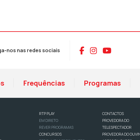
Aceder ao Face
Aceder ao I
Aceder 
ga-nos nas redes sociais
os
Frequências
Programas
RTP PLAY
CONTACTOS
EM DIRETO
PROVEDORA DO
REVER PROGRAMAS
TELESPECTADOR
CONCURSOS
PROVEDORA DO OUVI