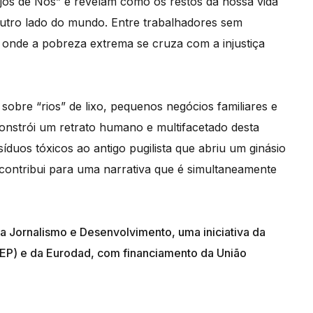
jos de Nós” e revelam como os restos da nossa vida
 outro lado do mundo. Entre trabalhadores sem
o onde a pobreza extrema se cruza com a injustiça
obre “rios” de lixo, pequenos negócios familiares e
onstrói um retrato humano e multifacetado desta
duos tóxicos ao antigo pugilista que abriu um ginásio
 contribui para uma narrativa que é simultaneamente
a Jornalismo e Desenvolvimento, uma iniciativa da
EP) e da Eurodad, com financiamento da União