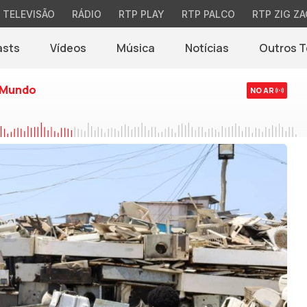
TELEVISÃO
RÁDIO
RTP PLAY
RTP PALCO
RTP ZIG ZA
asts
Vídeos
Música
Notícias
Outros 
(abre em nova jane
 Mundo
NO AR