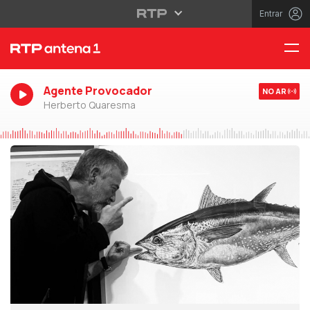
Entrar
Agente Provocador
NO AR
Herberto Quaresma