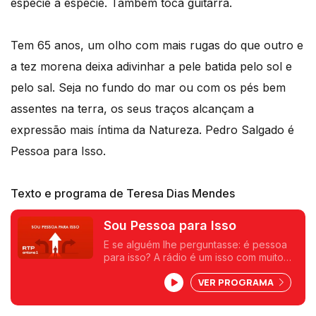
espécie a espécie. Também toca guitarra.
Tem 65 anos, um olho com mais rugas do que outro e
a tez morena deixa adivinhar a pele batida pelo sol e
pelo sal. Seja no fundo do mar ou com os pés bem
assentes na terra, os seus traços alcançam a
expressão mais íntima da Natureza. Pedro Salgado é
Pessoa para Isso.
Texto e programa de Teresa Dias Mendes
Sou Pessoa para Isso
E se alguém lhe perguntasse: é pessoa
para isso? A rádio é um isso com muito
que se lhe diga. Aos sábados, pela
VER PROGRAMA
manhã, despertamos os sentidos numa
conversa onde pessoas mais ou menos
conhecidas nos revelam que são para