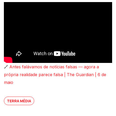
🔗
Antes falávamos de notícias falsas — agora a
própria realidade parece falsa | The Guardian | 6 de
maio
TERRA MÉDIA