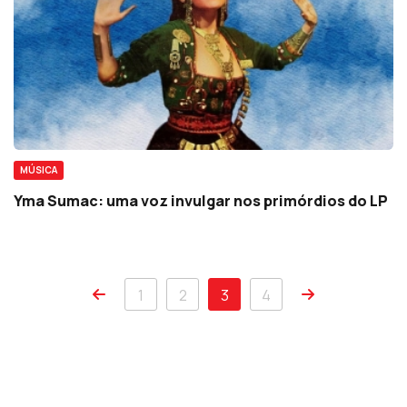
MÚSICA
Yma Sumac: uma voz invulgar nos primórdios do LP
1
2
3
4