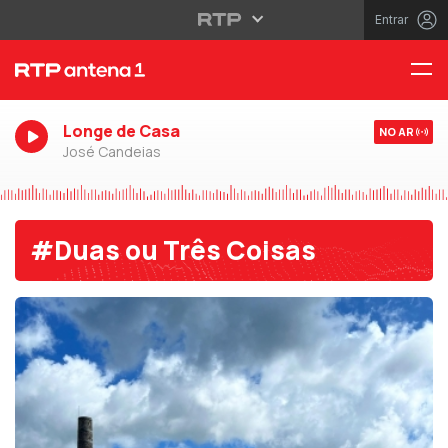
Entrar
Longe de Casa
NO AR
José Candeias
#Duas ou Três Coisas