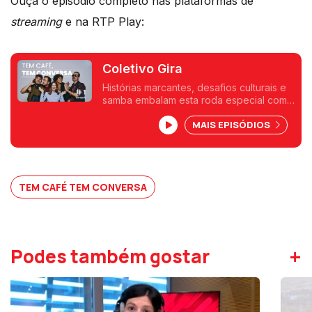
Ouça o episódio completo nas plataformas de
streaming
e na RTP Play:
Coletivo Gira
Histórias marcantes, desafios culturais e
samba embalam esta roda especial com
jogos, improvisos e um mergulho na
MAIS EPISÓDIOS
força do samba que une e celebra. Um
encontro inesquecível para aquecer o
coração e o café!
TEM CAFÉ TEM CONVERSA
+
Podes também gostar