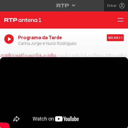
Entrar
Programa da Tarde
NO AR
Carina Jorge e Nuno Rodrigues