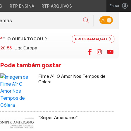
G
RTP ENSINA
RTP ARQUIVOS
Entrar
Alternar tema
Temas
la)
Pesquisar
O QUE JÁ TOCOU
PROGRAMAÇÃO
20:55
Liga Europa
Facebook
Instagram
YouTu
Pode também gostar
Filme A1: O Amor Nos Tempos de
Cólera
“Sniper Americano”