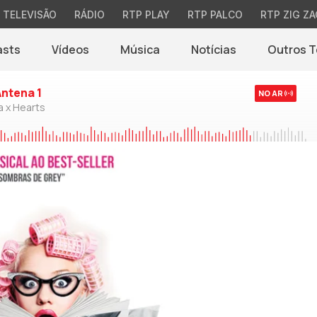
TELEVISÃO
RÁDIO
RTP PLAY
RTP PALCO
RTP ZIG ZA
asts
Vídeos
Música
Notícias
Outros 
(abre em nova jane
Antena 1
NO AR
a x Hearts