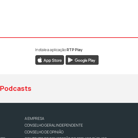
Instale a aplicação
RTP Play
book da RTP Antena 1
nstagram da RTP Antena 1
ao YouTube da RTP Antena 1
Podcasts
A EMPRESA
CONSELHO GERAL INDEPENDENTE
CONSELHO DE OPINIÃO