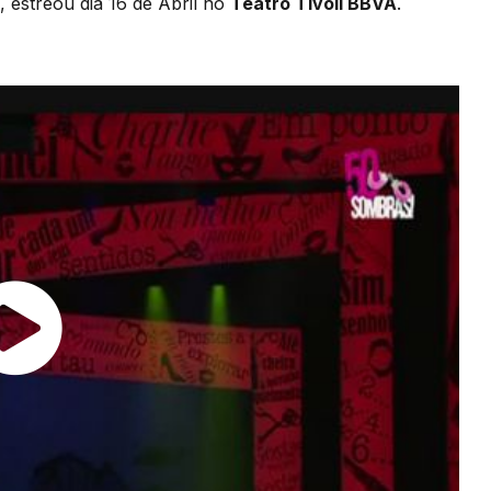
estreou dia 16 de Abril no
Teatro Tivoli BBVA
.