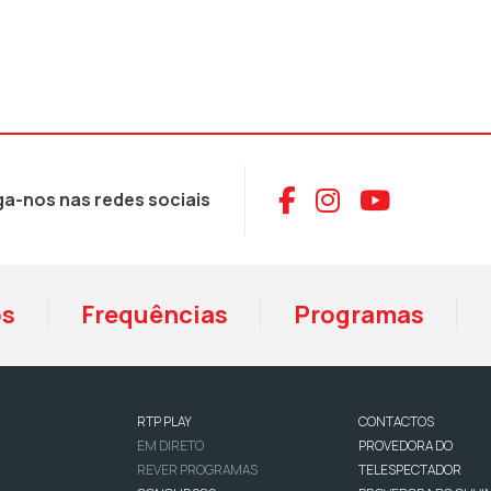
Aceder ao Face
Aceder ao I
Aceder 
ga-nos nas redes sociais
os
Frequências
Programas
RTP PLAY
CONTACTOS
EM DIRETO
PROVEDORA DO
REVER PROGRAMAS
TELESPECTADOR