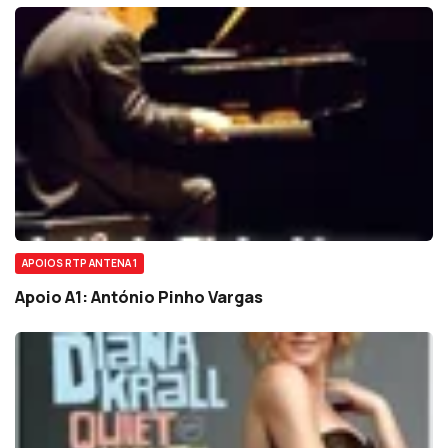
APOIOS RTP ANTENA 1
Apoio A1: António Pinho Vargas