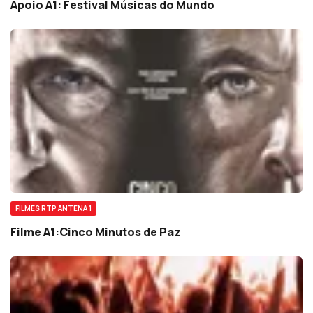
Apoio A1: Festival Músicas do Mundo
FILMES RTP ANTENA 1
Filme A1:Cinco Minutos de Paz