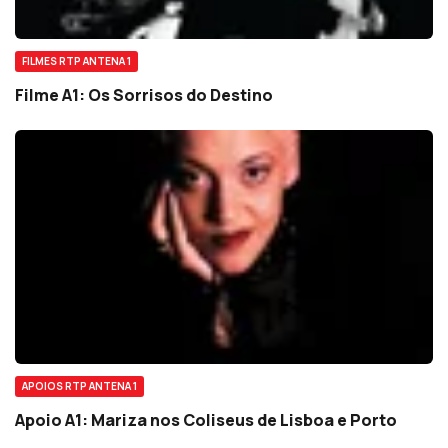
FILMES RTP ANTENA 1
Filme A1: Os Sorrisos do Destino
APOIOS RTP ANTENA 1
Apoio A1: Mariza nos Coliseus de Lisboa e Porto