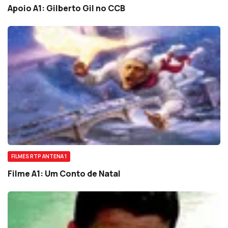
Apoio A1: Gilberto Gil no CCB
FILMES RTP ANTENA 1
Filme A1: Um Conto de Natal