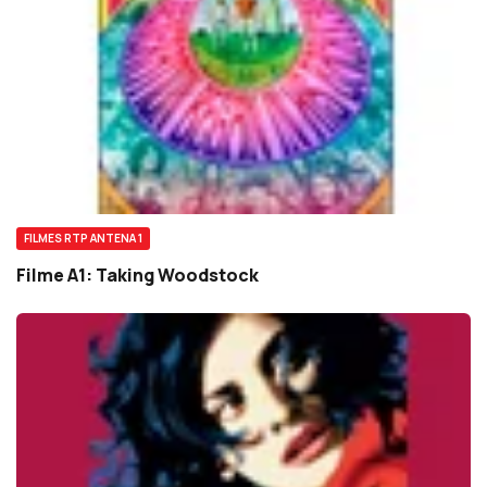
FILMES RTP ANTENA 1
Filme A1: Taking Woodstock