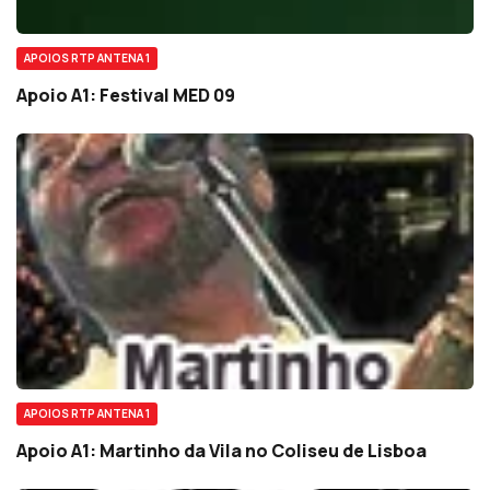
APOIOS RTP ANTENA 1
Apoio A1: Festival MED 09
APOIOS RTP ANTENA 1
Apoio A1: Martinho da Vila no Coliseu de Lisboa