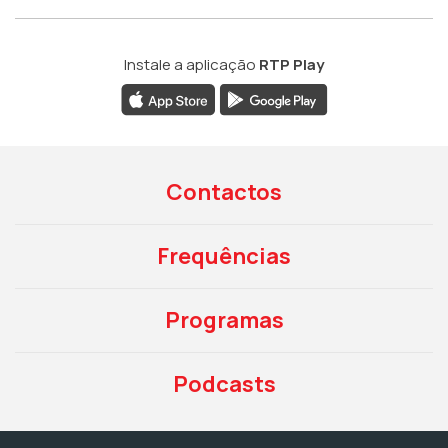
Instale a aplicação
RTP Play
Contactos
Frequências
Programas
Podcasts