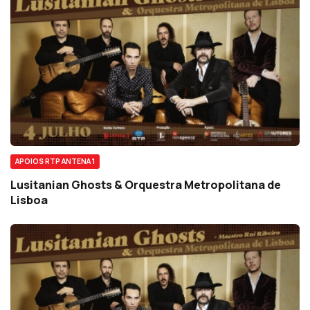
APOIOS RTP ANTENA 1
Lusitanian Ghosts & Orquestra Metropolitana de
Lisboa