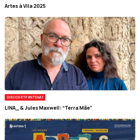
Artes à Vila 2025
DISCOS RTP ANTENA 1
LINA_ & Jules Maxwell: “Terra Mãe”