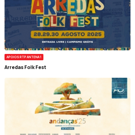
APOIOS RTP ANTENA 1
Arredas Folk Fest