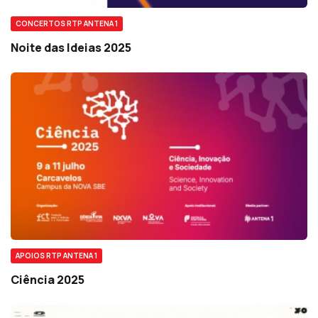
CONCERTOS RTP ANTENA 1
Noite das Ideias 2025
APOIOS RTP ANTENA 1
Ciência 2025