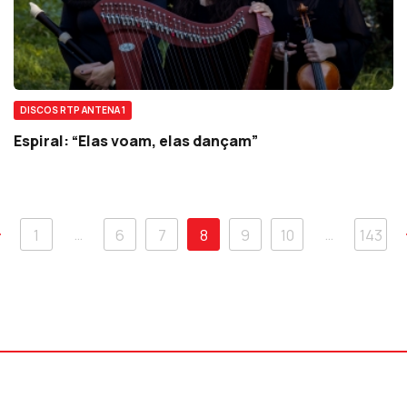
DISCOS RTP ANTENA 1
Espiral: “Elas voam, elas dançam”
…
…
1
6
7
8
9
10
143