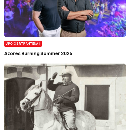
APOIOS RTP ANTENA 1
Azores Burning Summer 2025