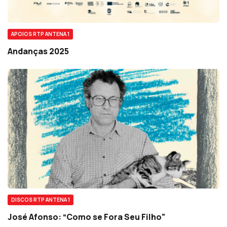
APOIOS RTP ANTENA 1
Andanças 2025
DISCOS RTP ANTENA 1
José Afonso: “Como se Fora Seu Filho”