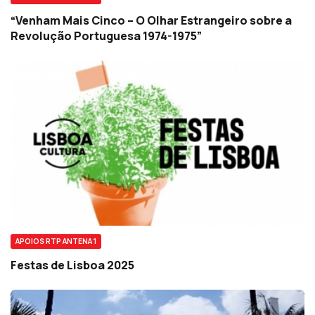
“Venham Mais Cinco – O Olhar Estrangeiro sobre a
Revolução Portuguesa 1974-1975”
APOIOS RTP ANTENA 1
Festas de Lisboa 2025