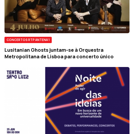
CONCERTOS RTP ANTENA 1
Lusitanian Ghosts juntam-se à Orquestra
Metropolitana de Lisboa para concerto único