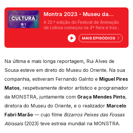
Montra 2023 - Museu da
Marioneta
A 22.ª edição do Festival de Animação
de Lisboa começou na 4ª feira e traz
muitos filmes, retrospetivas e
MAIS EPISÓDIOS
exposições. Uma delas está no Museu
da Marioneta
Na última e mais longa reportagem, Rui Alves de
Sousa esteve em direto do Museu do Oriente. Na sua
companhia, estiveram Fernando Galrito e
Miguel Pires
Matos
, respetivamente diretor artístico e programador
da MONSTRA, juntamente com
Graça Mendes Pinto
,
diretora do Museu do Oriente, e o realizador
Marcelo
Fabri Marão
— cujo filme
Bizarros Peixes das Fossas
Abissais
(2023) teve estreia mundial na MONSTRA.