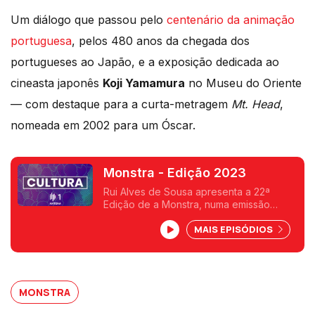
Um diálogo que passou pelo
centenário da animação
portuguesa
, pelos 480 anos da chegada dos
portugueses ao Japão, e a exposição dedicada ao
cineasta japonês
Koji Yamamura
no Museu do Oriente
— com destaque para a curta-metragem
Mt. Head
,
nomeada em 2002 para um Óscar.
Monstra - Edição 2023
Rui Alves de Sousa apresenta a 22ª
Edição de a Monstra, numa emissão
especial, em direto no Museu do Oriente
MAIS EPISÓDIOS
MONSTRA