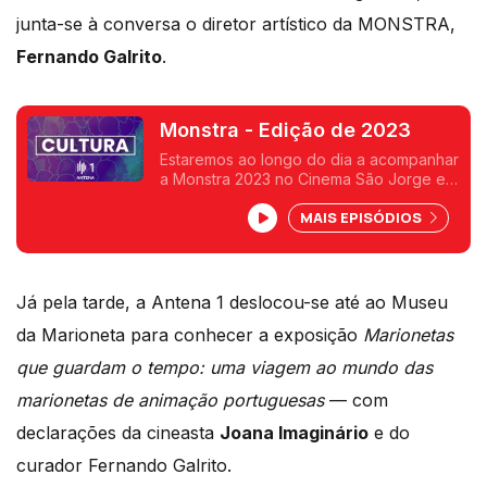
junta-se à conversa o diretor artístico da MONSTRA,
Fernando Galrito
.
Monstra - Edição de 2023
Estaremos ao longo do dia a acompanhar
a Monstra 2023 no Cinema São Jorge em
Lisboa. Rui Alves de Sousa conversou
MAIS EPISÓDIOS
com André Ruivo, Realizador, Ana Ruivo,
Argumentista e Fernando Galrito, Diretor
Artístico.
Já pela tarde, a Antena 1 deslocou-se até ao Museu
da Marioneta para conhecer a exposição
Marionetas
que guardam o tempo: uma viagem ao mundo das
marionetas de animação portuguesas
— com
declarações da cineasta
Joana Imaginário
e do
curador Fernando Galrito.