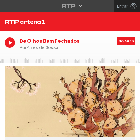
Entrar
De Olhos Bem Fechados
NO AR
Rui Alves de Sousa