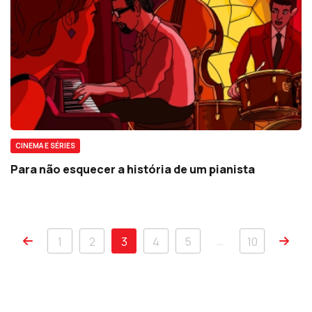
CINEMA E SÉRIES
Para não esquecer a história de um pianista
…
1
2
3
4
5
10