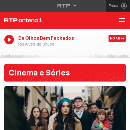
Entrar
De Olhos Bem Fechados
NO AR
Rui Alves de Sousa
Cinema e Séries