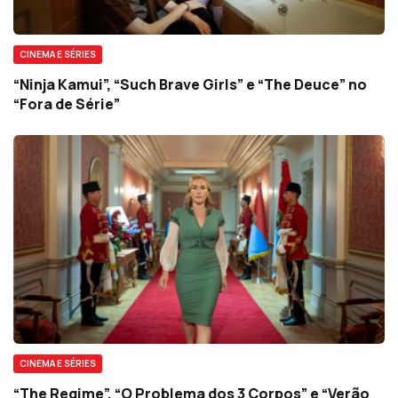
CINEMA E SÉRIES
“Ninja Kamui”, “Such Brave Girls” e “The Deuce” no
“Fora de Série”
CINEMA E SÉRIES
“The Regime”, “O Problema dos 3 Corpos” e “Verão