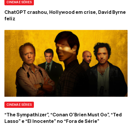
CINEMA E SÉRIES
ChatGPT crashou, Hollywood em crise, David Byrne
feliz
CINEMA E SÉRIES
“The Sympathizer”, “Conan O’Brien Must Go”, “Ted
Lasso” e “El Inocente” no “Fora de Série”