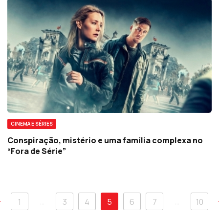
CINEMA E SÉRIES
Conspiração, mistério e uma família complexa no
“Fora de Série”
…
…
1
3
4
5
6
7
10