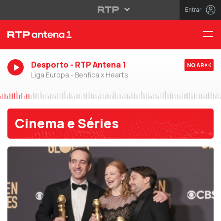
Entrar
Desporto - RTP Antena 1
NO AR
Liga Europa - Benfica x Hearts
Cinema e Séries